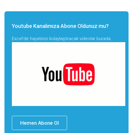
Youtube Kanalımıza Abone Oldunuz mu?
Excel'de hayatınızı kolaylaştıracak videolar burada.
Hemen Abone Ol