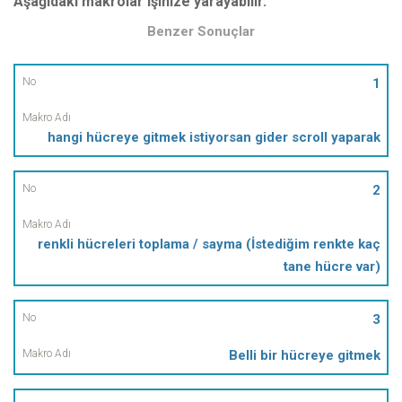
Aşağıdaki makrolar işinize yarayabilir.
Benzer Sonuçlar
No
1
Makro
hangi hücreye gitmek istiyorsan gider scroll yaparak
Adı
2
renkli hücreleri toplama / sayma (İstediğim renkte kaç
tane hücre var)
3
Belli bir hücreye gitmek