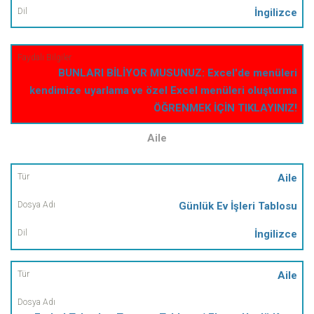
İngilizce
BUNLARI BİLİYOR MUSUNUZ: Excel'de menüleri
kendimize uyarlama ve özel Excel menüleri oluşturma
ÖĞRENMEK İÇİN TIKLAYINIZ!
Aile
Tür
Aile
Günlük Ev İşleri Tablosu
Dosya
Adı
İngilizce
Dil
Aile