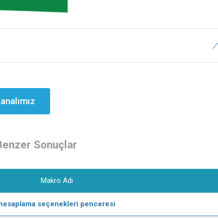
analımız
Benzer Sonuçlar
Makro Adı
hesaplama seçenekleri penceresi