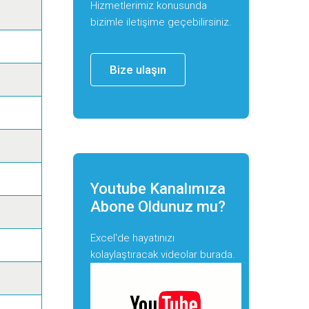
Hizmetlerimiz konusunda
bizimle iletişime geçebilirsiniz.
Bize ulaşın
Youtube Kanalımıza
Abone Oldunuz mu?
Excel'de hayatınızı
kolaylaştıracak videolar burada.