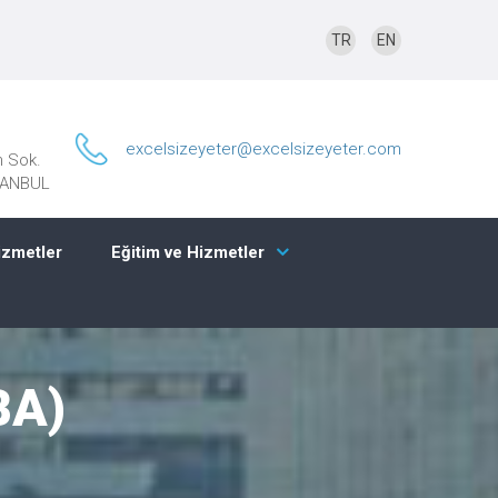
TR
EN
excelsizeyeter@excelsizeyeter.com
n Sok.
STANBUL
izmetler
Eğitim ve Hizmetler
BA)