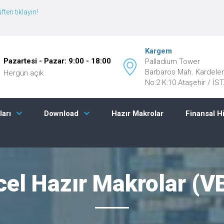
ften tıklayın!
Kargem
Pazartesi - Pazar: 9:00 - 18:00
Palladium Tower
Barbaros Mah. Kardele
Hergün açık
No:2 K:10 Ataşehir / İ
Hazır Makrolar
Finansal H
ları
Download
cel Hazır Makrolar (V