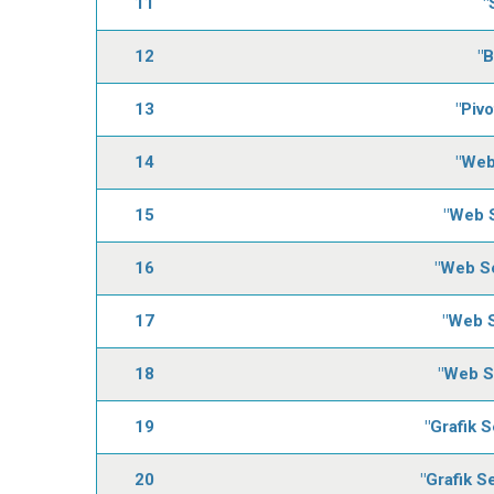
11
"
12
"B
13
"Piv
14
"Web
15
"Web S
16
"Web Se
17
"Web S
18
"Web Se
19
"Grafik 
20
"Grafik S