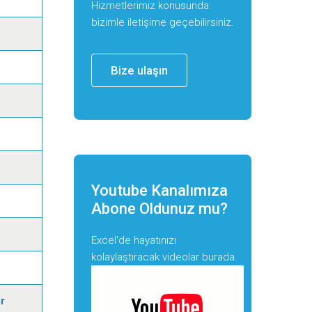
Hizmetlerimiz konusunda
bizimle iletişime geçebilirsiniz.
Bize ulaşın
Youtube Kanalımıza
Abone Oldunuz mu?
Excel'de hayatınızı
kolaylaştıracak videolar burada.
r