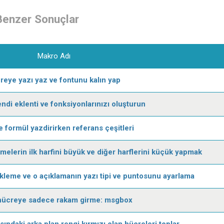
Benzer Sonuçlar
Makro Adı
reye yazı yaz ve fontunu kalın yap
ndi eklenti ve fonksiyonlarınızı oluşturun
 formül yazdirirken referans çeşitleri
melerin ilk harfini büyük ve diğer harflerini küçük yapmak
kleme ve o açıklamanın yazı tipi ve puntosunu ayarlama
 hücreye sadece rakam girme: msgbox
sındaki arka plan rengi kırmızı olan hücreleri toplar