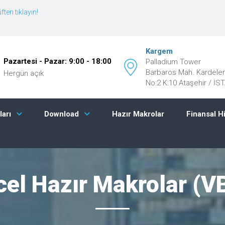
ften tıklayın!
Kargem
Pazartesi - Pazar: 9:00 - 18:00
Palladium Tower
Barbaros Mah. Kardele
Hergün açık
No:2 K:10 Ataşehir / İ
Hazır Makrolar
Finansal H
ları
Download
cel Hazır Makrolar (V