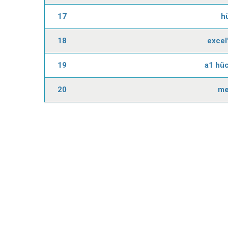
17
h
18
excel
19
a1 hüc
20
me