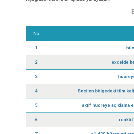
No
1
hüc
2
excelde ke
3
hücreye
4
Seçilen bölgedeki tüm keli
5
aktif hücreye açıklama e
6
renkli
7
a1:d20 hücreleri ara