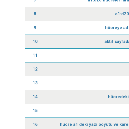
8
a1:d20
9
hücreye ad 
10
aktif sayfa
11
12
13
14
hücredeki 
15
16
hücre a1 deki yazı boyutu ve karek