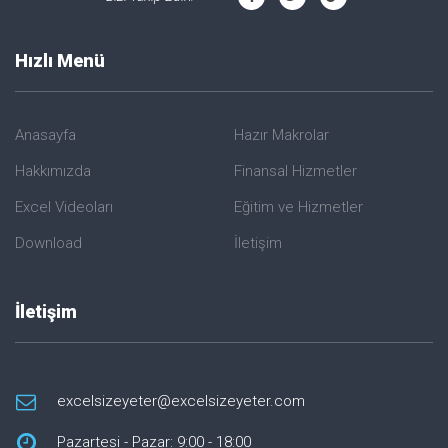
Hızlı Menü
Anasayfa
Hazır Makrolar
Hakkımızda
Finansal Hizmetler
Excel Videoları
Eğitim ve Hizmetler
Download
İletişim
İletişim
excelsizeyeter@excelsizeyeter.com
Pazartesi - Pazar: 9:00 - 18:00