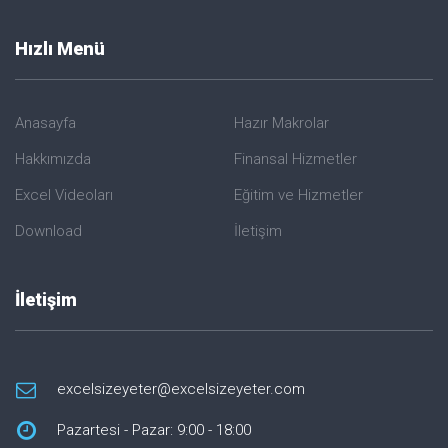
Hızlı Menü
Anasayfa
Hazır Makrolar
Hakkımızda
Finansal Hizmetler
Excel Videoları
Eğitim ve Hizmetler
Download
İletişim
İletişim
excelsizeyeter@excelsizeyeter.com
Pazartesi - Pazar: 9:00 - 18:00