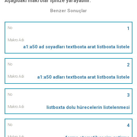
Aşağıdaki makrolar işinize yarayabilir.
Benzer Sonuçlar
No
1
Makro
a1:a50 ad soyadları textboxta arat listboxta listele
Adı
2
a1:a50 adları textboxta arat listboxta listele
3
listboxta dolu hürecelerin listelenmesi
4