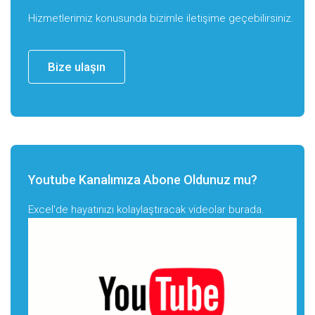
Hizmetlerimiz konusunda bizimle iletişime geçebilirsiniz.
Bize ulaşın
Youtube Kanalımıza Abone Oldunuz mu?
Excel'de hayatınızı kolaylaştıracak videolar burada.