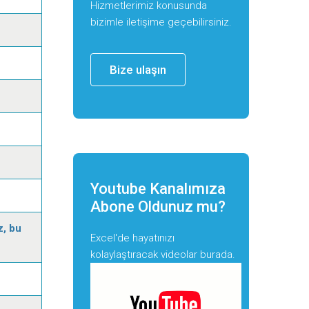
Hizmetlerimiz konusunda
bizimle iletişime geçebilirsiniz.
Bize ulaşın
Youtube Kanalımıza
Abone Oldunuz mu?
z, bu
Excel'de hayatınızı
kolaylaştıracak videolar burada.