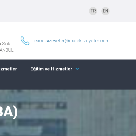
TR
EN
excelsizeyeter@excelsizeyeter.com
n Sok.
STANBUL
izmetler
Eğitim ve Hizmetler
BA)