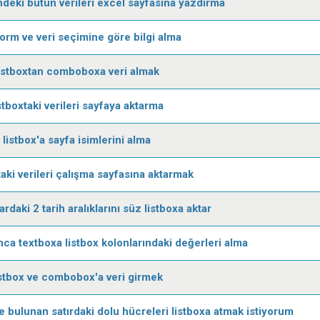
indeki bütün verileri excel sayfasına yazdırma
orm ve veri seçimine göre bilgi alma
istboxtan comboboxa veri almak
stboxtaki verileri sayfaya aktarma
listbox'a sayfa isimlerini alma
taki verileri çalışma sayfasına aktarmak
daki 2 tarih aralıklarını süz listboxa aktar
yınca textboxa listbox kolonlarındaki değerleri alma
istbox ve combobox'a veri girmek
e bulunan satırdaki dolu hücreleri listboxa atmak istiyorum