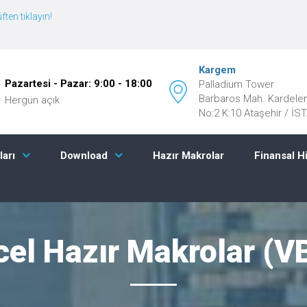
ften tıklayın!
Kargem
Pazartesi - Pazar: 9:00 - 18:00
Palladium Tower
Barbaros Mah. Kardele
Hergün açık
No:2 K:10 Ataşehir / İ
Hazır Makrolar
Finansal H
ları
Download
cel Hazır Makrolar (V