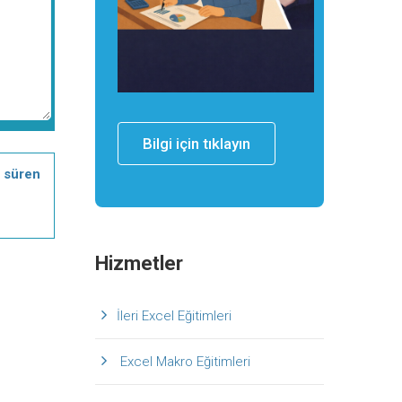
Bilgi için tıklayın
e süren
Hizmetler
İleri Excel Eğitimleri
Excel Makro Eğitimleri