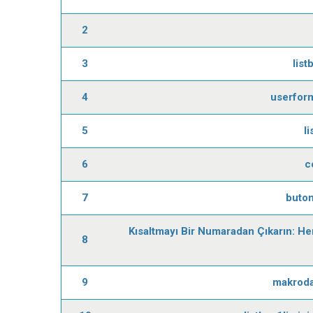
2
3
list
4
userform
5
l
6
c
7
buton
Kısaltmayı Bir Numaradan Çıkarın: He
8
9
makroda