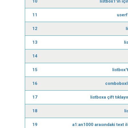
10
listbox1'in iç
11
userf
12
l
13
li
14
15
listbox'
16
comboboxlar
17
listboxa çift tıkla
18
l
19
a1:an1000 arasındaki text il