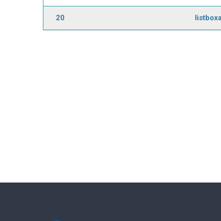
20
listbox