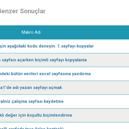
Benzer Sonuçlar
Makro Adı
çin aşağidaki kodu deneyin. 1.sayfayı kopyalar
 sayfası açarken biçimli sayfayı kopyalama
indeki bütün verileri excel sayfasına yazdırma
a1'de adı yazan sayfayı açmak
yalniz çalışma sayfası kaydetme
klı değer için koşullu biçimlendirme
belli sayfada true-false kontrolü