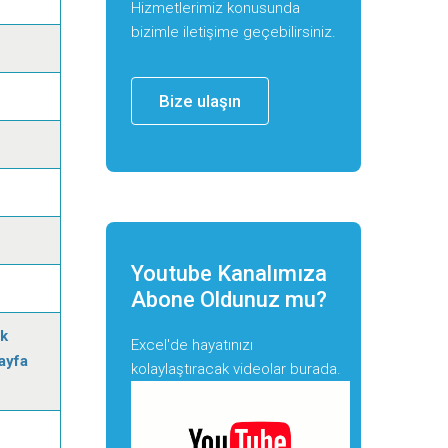
Hizmetlerimiz konusunda
bizimle iletişime geçebilirsiniz.
Bize ulaşın
Youtube Kanalımıza
Abone Oldunuz mu?
ek
Excel'de hayatınızı
ayfa
kolaylaştıracak videolar burada.