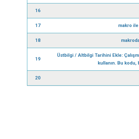
16
17
makro ile
18
makroda
Üstbilgi / Altbilgi Tarihini Ekle: Çalı
19
kullanın. Bu kodu, 
20