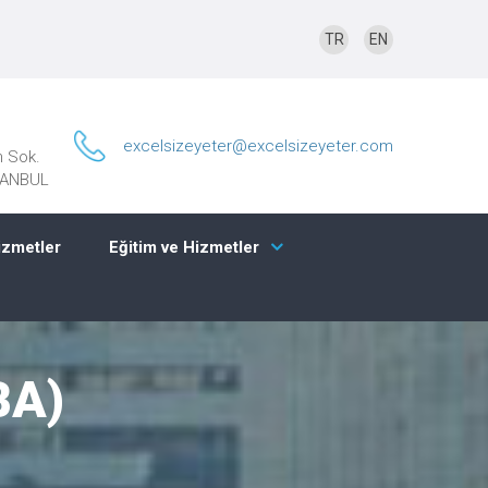
TR
EN
excelsizeyeter@excelsizeyeter.com
n Sok.
STANBUL
izmetler
Eğitim ve Hizmetler
BA)