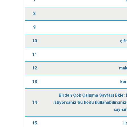
8
9
10
çif
11
12
mak
13
kor
Birden Çok Çalışma Sayfası Ekle: 
14
istiyorsanız bu kodu kullanabilirsini
sayısın
15
l