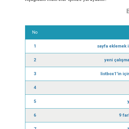
No
1
sayfa eklemek i
2
yeni çalışma
3
listbox1'in iç
4
5
6
9 far
7