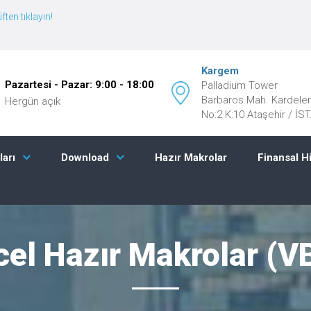
ften tıklayın!
Kargem
Pazartesi - Pazar: 9:00 - 18:00
Palladium Tower
Barbaros Mah. Kardele
Hergün açık
No:2 K:10 Ataşehir / İ
Hazır Makrolar
Finansal H
ları
Download
cel Hazır Makrolar (V