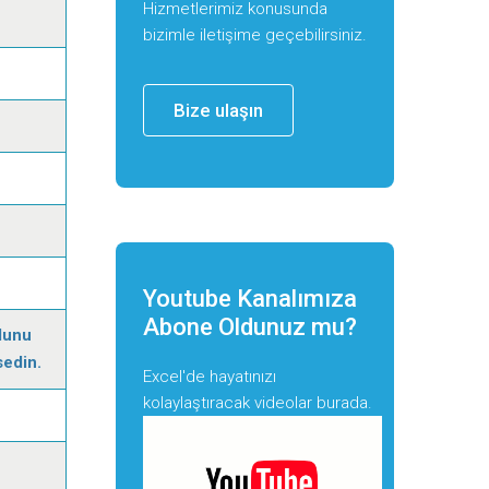
Hizmetlerimiz konusunda
bizimle iletişime geçebilirsiniz.
Bize ulaşın
Youtube Kanalımıza
Abone Oldunuz mu?
dunu
sedin.
Excel'de hayatınızı
kolaylaştıracak videolar burada.