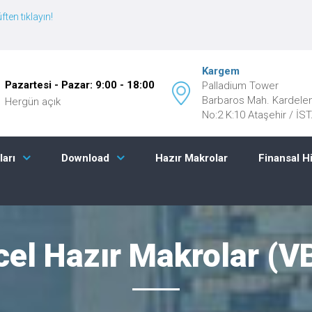
ften tıklayın!
Kargem
Pazartesi - Pazar: 9:00 - 18:00
Palladium Tower
Barbaros Mah. Kardele
Hergün açık
No:2 K:10 Ataşehir / İ
Hazır Makrolar
Finansal H
ları
Download
cel Hazır Makrolar (V