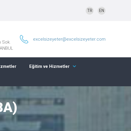
TR
EN
excelsizeyeter@excelsizeyeter.com
n Sok.
STANBUL
izmetler
Eğitim ve Hizmetler
BA)