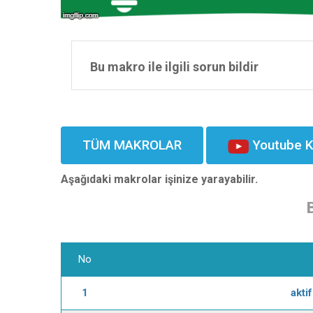
Bu makro ile ilgili sorun bildir
TÜM MAKROLAR
Youtube K
Aşağıdaki makrolar işinize yarayabilir.
No
1
akti