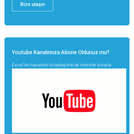
Bize ulaşın
Youtube Kanalımıza Abone Oldunuz mu?
Excel'de hayatınızı kolaylaştıracak videolar burada.