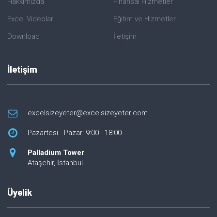
Hakkımızda
Finansal Hizmetler
Excel Videoları
Eğitim ve Hizmetler
Download
İletişim
İletişim
excelsizeyeter@excelsizeyeter.com
Pazartesi - Pazar: 9:00 - 18:00
Palladium Tower
Ataşehir, İstanbul
Üyelik