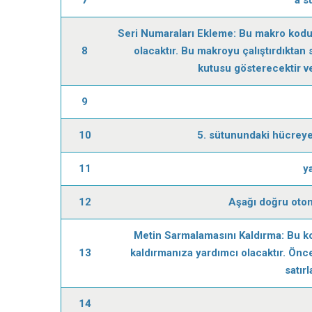
Seri Numaraları Ekleme: Bu makro kodu,
8
olacaktır. Bu makroyu çalıştırdıktan
kutusu gösterecektir v
9
10
5. sütunundaki hücreye g
11
y
12
Aşağı doğru otom
Metin Sarmalamasını Kaldırma: Bu ko
13
kaldırmanıza yardımcı olacaktır. Önc
satır
14