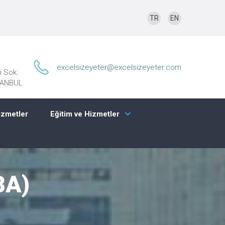
TR
EN
excelsizeyeter@excelsizeyeter.com
n Sok.
STANBUL
izmetler
Eğitim ve Hizmetler
BA)