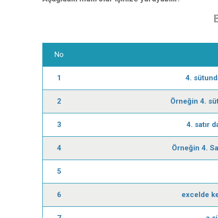
No
1
4. sütund
2
Örneğin 4. sü
3
4. satır 
4
Örneğin 4. Sa
5
6
excelde ke
7
a s