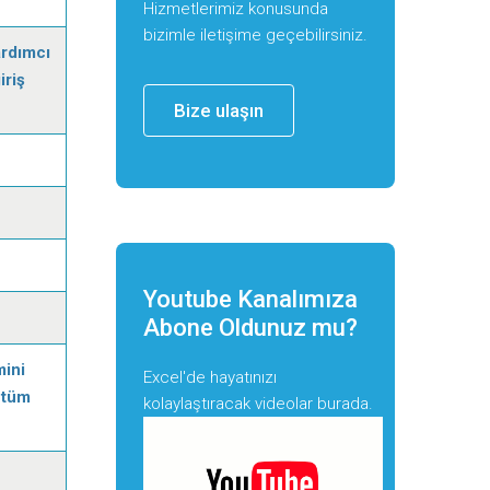
Hizmetlerimiz konusunda
bizimle iletişime geçebilirsiniz.
ardımcı
iriş
Bize ulaşın
Youtube Kanalımıza
Abone Oldunuz mu?
mini
Excel'de hayatınızı
 tüm
kolaylaştıracak videolar burada.