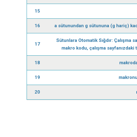
15
16
a sütunundan g sütununa (g hariç) kad
Sütunlara Otomatik Sığdır: Çalışma sa
17
makro kodu, çalışma sayfanızdaki t
18
makroda
19
makronun
20