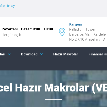
ften tıklayın!
Kargem
Pazartesi - Pazar: 9:00 - 18:00
Palladium Tower
Barbaros Mah. Kardele
Hergün açık
No:2 K:10 Ataşehir / İ
Hazır Makrolar
Finansal H
ları
Download
cel Hazır Makrolar (V