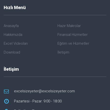
Hızlı Menü
Anasayfa
Hazır Makrolar
Hakkımızda
Finansal Hizmetler
Excel Videoları
Eğitim ve Hizmetler
Download
İletişim
İletişim
excelsizeyeter@excelsizeyeter.com
Pazartesi - Pazar: 9:00 - 18:00