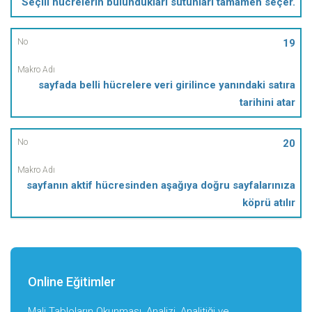
Seçili hücrelerin bulundukları sütunları tamamen seçer.
19
sayfada belli hücrelere veri girilince yanındaki satıra
tarihini atar
20
sayfanın aktif hücresinden aşağıya doğru sayfalarınıza
köprü atılır
Online Eğitimler
Mali Tabloların Okunması, Analizi, Analitiği ve