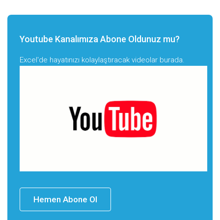
Youtube Kanalımıza Abone Oldunuz mu?
Excel'de hayatınızı kolaylaştıracak videolar burada.
Hemen Abone Ol