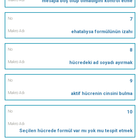
mesajla boş olup olmadığını kontrol etme
7
ehatalıysa formülünün izahı
8
hücredeki ad soyadı ayırmak
9
aktif hücrenin cinsini bulma
10
Seçilen hücrede formül var mı yok mu tespit etmek