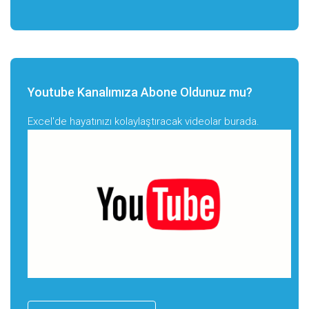
Youtube Kanalımıza Abone Oldunuz mu?
Excel'de hayatınızı kolaylaştıracak videolar burada.