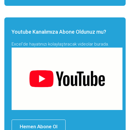
Youtube Kanalımıza Abone Oldunuz mu?
Excel'de hayatınızı kolaylaştıracak videolar burada.
Hemen Abone Ol