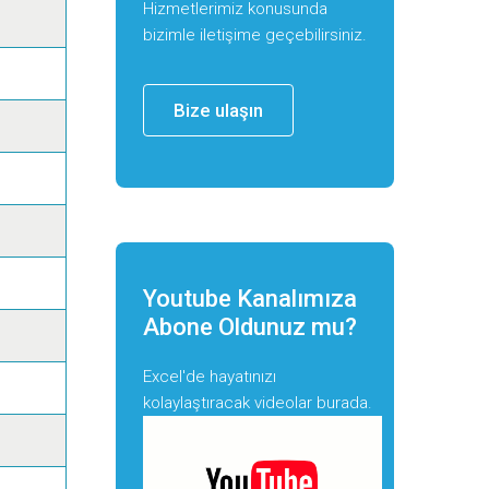
Hizmetlerimiz konusunda
bizimle iletişime geçebilirsiniz.
Bize ulaşın
Youtube Kanalımıza
Abone Oldunuz mu?
Excel'de hayatınızı
kolaylaştıracak videolar burada.