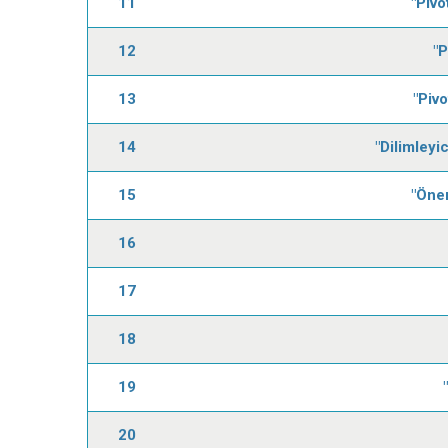
11
"Pivo
12
"P
13
"Piv
14
"Dilimleyi
15
"Öner
16
17
18
19
20