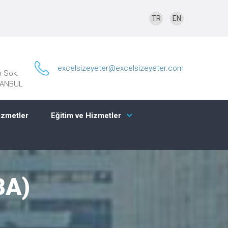
TR
EN
excelsizeyeter@excelsizeyeter.com
n Sok.
STANBUL
izmetler
Eğitim ve Hizmetler
BA)