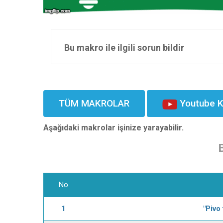
Bu makro ile ilgili sorun bildir
TÜM MAKROLAR
Youtube K
Aşağıdaki makrolar işinize yarayabilir.
No
1
"Pivo