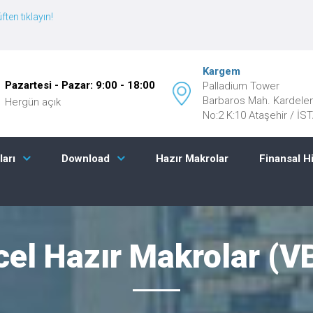
ften tıklayın!
Kargem
Pazartesi - Pazar: 9:00 - 18:00
Palladium Tower
Barbaros Mah. Kardele
Hergün açık
No:2 K:10 Ataşehir / İ
Hazır Makrolar
Finansal H
ları
Download
cel Hazır Makrolar (V