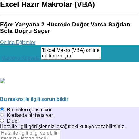
Eğitimi
Excel Hazır Makrolar (VBA)
İş Hayatında
Strateji Geliştirme ve
Çözüm Eğitim ve
Eğer Yanyana 2 Hücrede Değer Varsa Sağdan
Hizmetleri
Excel Power
Sola Doğru Seçer
Query Eğitimi
Excel Yazılım ve
Online Eğitimler
Projeleri
Makroyu Kopyala
Bu makro ile ilgili sorun bildir
Bu makro çalışmıyor.
Kodlarda bir hata var.
Diğer
Hata ile ilgili görüşlerinizi aşağıdaki kutuya yazabilirsiniz.