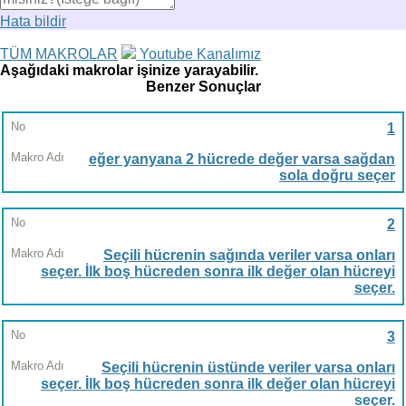
Hata bildir
TÜM MAKROLAR
Youtube Kanalımız
Aşağıdaki makrolar işinize yarayabilir.
Benzer Sonuçlar
No
1
eğer yanyana 2 hücrede değer varsa sağdan
Makro
sola doğru seçer
Adı
2
Seçili hücrenin sağında veriler varsa onları
seçer. İlk boş hücreden sonra ilk değer olan hücreyi
seçer.
3
Seçili hücrenin üstünde veriler varsa onları
seçer. İlk boş hücreden sonra ilk değer olan hücreyi
seçer.