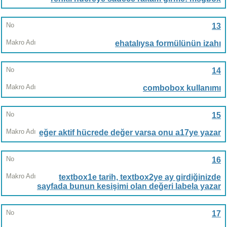
13
ehatalıysa formülünün izahı
14
combobox kullanımı
15
eğer aktif hücrede değer varsa onu a17ye yazar
16
textbox1e tarih, textbox2ye ay girdiğinizde
sayfada bunun kesişimi olan değeri labela yazar
17