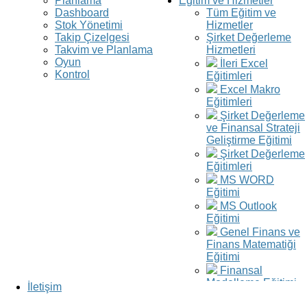
Planlama
Eğitim ve Hizmetler
Dashboard
Tüm Eğitim ve
Stok Yönetimi
Hizmetler
Takip Çizelgesi
Şirket Değerleme
Takvim ve Planlama
Hizmetleri
Oyun
İleri Excel
Kontrol
Eğitimleri
Excel Makro
Eğitimleri
Şirket Değerleme
ve Finansal Strateji
Geliştirme Eğitimi
Şirket Değerleme
Eğitimleri
MS WORD
Eğitimi
MS Outlook
Eğitimi
Genel Finans ve
Finans Matematiği
Eğitimi
Finansal
Modelleme Eğitimi
İletişim
Kredi Modelleme