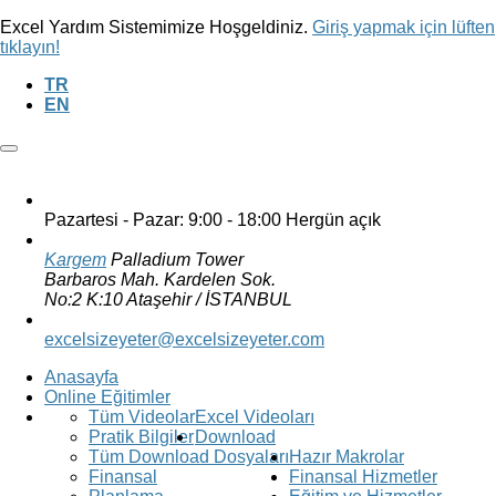
Excel Yardım Sistemimize Hoşgeldiniz.
Giriş yapmak için lüften
tıklayın!
TR
EN
Pazartesi - Pazar: 9:00 - 18:00
Hergün açık
Kargem
Palladium Tower
Barbaros Mah. Kardelen Sok.
No:2 K:10 Ataşehir / İSTANBUL
excelsizeyeter@excelsizeyeter.com
Anasayfa
Online Eğitimler
Tüm Videolar
Excel Videoları
Pratik Bilgiler
Download
Tüm Download Dosyaları
Hazır Makrolar
Finansal
Finansal Hizmetler