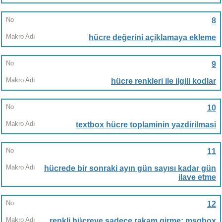
8
hücre değerini açiklamaya ekleme
9
hücre renkleri ile ilgili kodlar
10
textbox hücre toplaminin yazdirilmasi
11
hücrede bir sonraki ayın gün sayısı kadar gün
ilave etme
12
renkli hücreye sadece rakam girme: msgbox