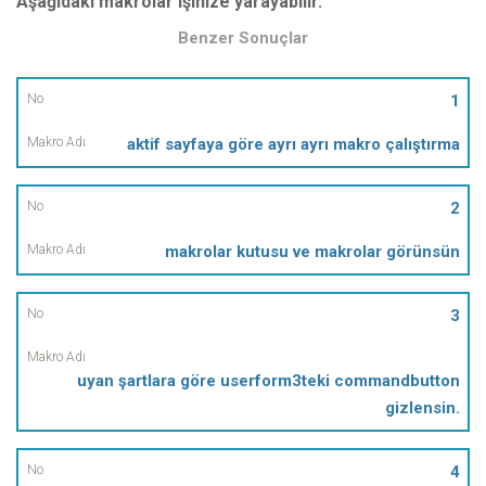
Aşağıdaki makrolar işinize yarayabilir.
Benzer Sonuçlar
No
1
aktif sayfaya göre ayrı ayrı makro çalıştırma
Makro
Adı
2
makrolar kutusu ve makrolar görünsün
3
uyan şartlara göre userform3teki commandbutton
gizlensin.
4