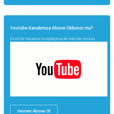
Youtube Kanalımıza Abone Oldunuz mu?
Excel'de hayatınızı kolaylaştıracak videolar burada.
Hemen Abone Ol