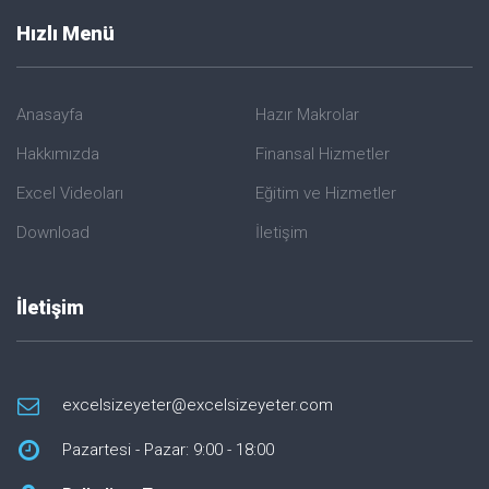
Hızlı Menü
Anasayfa
Hazır Makrolar
Hakkımızda
Finansal Hizmetler
Excel Videoları
Eğitim ve Hizmetler
Download
İletişim
İletişim
excelsizeyeter@excelsizeyeter.com
Pazartesi - Pazar: 9:00 - 18:00