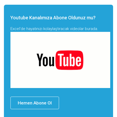
Youtube Kanalımıza Abone Oldunuz mu?
Excel'de hayatınızı kolaylaştıracak videolar burada.
Hemen Abone Ol