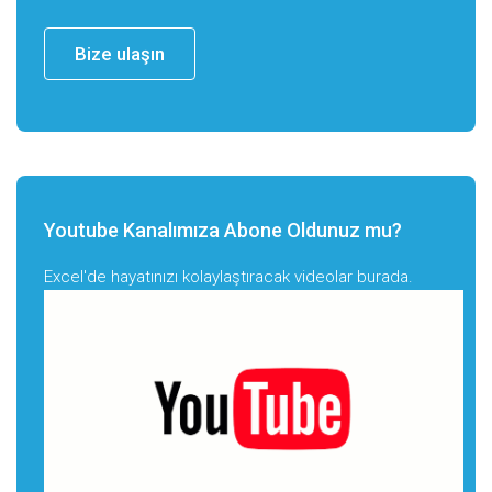
Bize ulaşın
Youtube Kanalımıza Abone Oldunuz mu?
Excel'de hayatınızı kolaylaştıracak videolar burada.