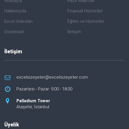
Anasayfa
Hazır Makrolar
Hakkımızda
Finansal Hizmetler
Excel Videoları
Eğitim ve Hizmetler
Download
İletişim
İletişim
excelsizeyeter@excelsizeyeter.com
Pazartesi - Pazar: 9:00 - 18:00
Palladium Tower
Ataşehir, İstanbul
Üyelik