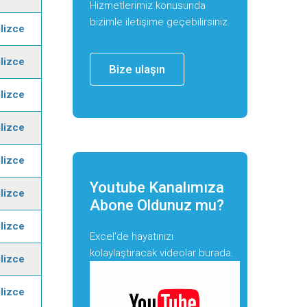
Hizmetlerimiz konusunda
bizimle iletişime geçebilirsiniz.
ilizce
ilizce
Bize ulaşın
ilizce
ilizce
ilizce
Youtube Kanalımıza
ilizce
Abone Oldunuz mu?
ilizce
Excel'de hayatınızı
kolaylaştıracak videolar burada.
ilizce
ilizce