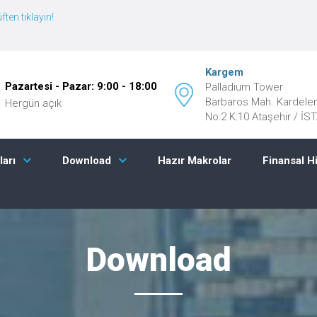
ften tıklayın!
Kargem
Pazartesi - Pazar: 9:00 - 18:00
Palladium Tower
Barbaros Mah. Kardele
Hergün açık
No:2 K:10 Ataşehir / İ
Hazır Makrolar
Finansal H
ları
Download
Download