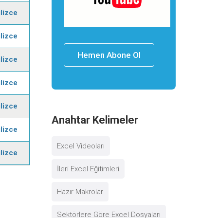
ilizce
ilizce
Hemen Abone Ol
ilizce
ilizce
ilizce
Anahtar Kelimeler
ilizce
Excel Videoları
ilizce
İleri Excel Eğitimleri
Hazır Makrolar
Sektörlere Göre Excel Dosyaları