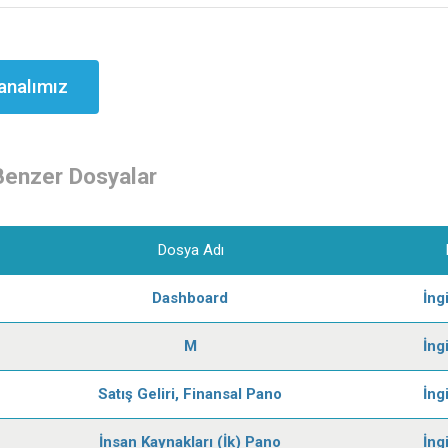
analımız
Benzer Dosyalar
Dosya Adı
Dashboard
İng
M
İng
Satış Geliri, Finansal Pano
İng
İnsan Kaynakları (İk) Pano
İng