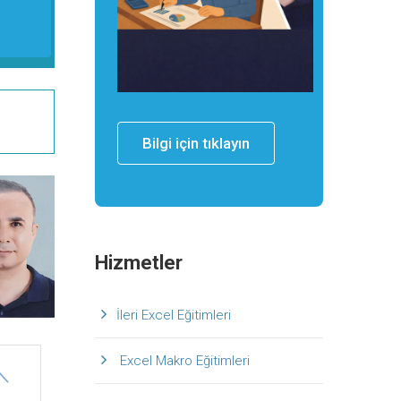
Bilgi için tıklayın
Hizmetler
İleri Excel Eğitimleri
Excel Makro Eğitimleri