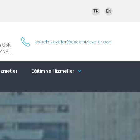
TR
EN
excelsizeyeter@excelsizeyeter.com
n Sok.
STANBUL
izmetler
Eğitim ve Hizmetler