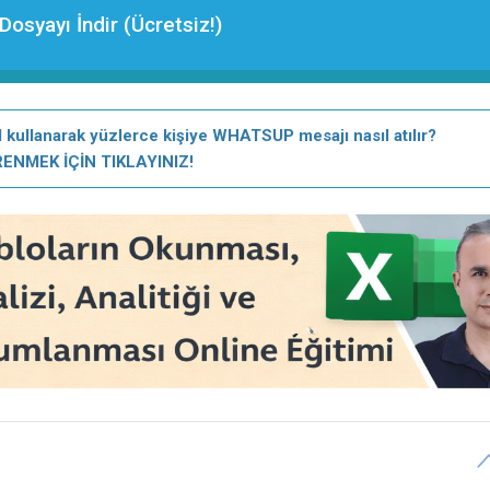
Dosyayı İndir (Ücretsiz!)
llanarak yüzlerce kişiye WHATSUP mesajı nasıl atılır?
ENMEK İÇİN TIKLAYINIZ!