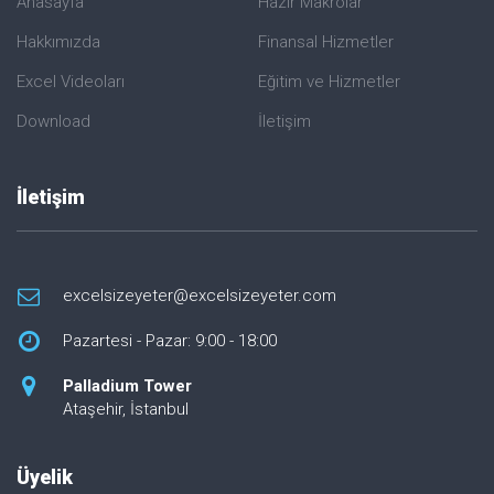
Anasayfa
Hazır Makrolar
Hakkımızda
Finansal Hizmetler
Excel Videoları
Eğitim ve Hizmetler
Download
İletişim
İletişim
excelsizeyeter@excelsizeyeter.com
Pazartesi - Pazar: 9:00 - 18:00
Palladium Tower
Ataşehir, İstanbul
Üyelik