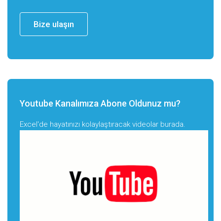
Bize ulaşın
Youtube Kanalımıza Abone Oldunuz mu?
Excel'de hayatınızı kolaylaştıracak videolar burada.