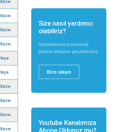
ilizce
ilizce
Size nasıl yardımcı
ilizce
olabiliriz?
ilizce
Hizmetlerimiz konusunda
bizimle iletişime geçebilirsiniz.
rkçe
Bize ulaşın
rkçe
ilizce
ilizce
ilizce
Youtube Kanalımıza
ilizce
Abone Oldunuz mu?