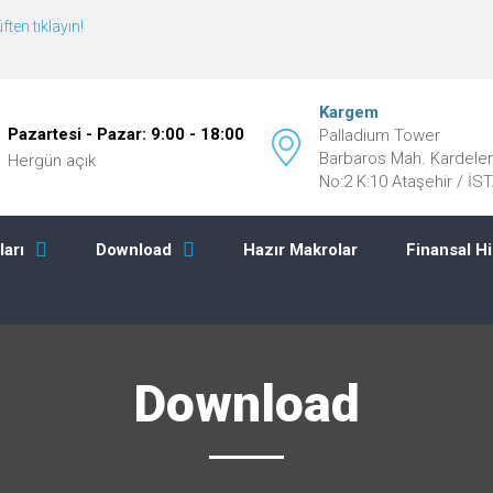
ften tıklayın!
Kargem
Pazartesi - Pazar: 9:00 - 18:00
Palladium Tower
Barbaros Mah. Kardele
Hergün açık
No:2 K:10 Ataşehir / İ
Hazır Makrolar
Finansal H
ları
Download
Download