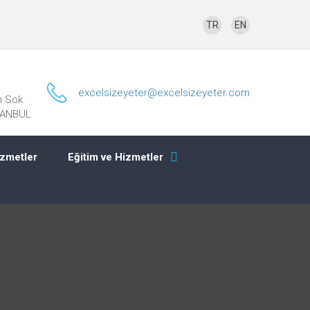
TR
EN
excelsizeyeter@excelsizeyeter.com
n Sok.
STANBUL
izmetler
Eğitim ve Hizmetler