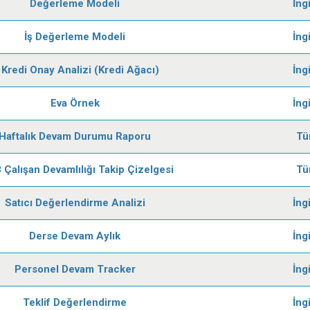
Değerleme Modeli
İng
İş Değerleme Modeli
İng
 Kredi Onay Analizi (Kredi Ağacı)
İng
Eva Örnek
İng
Haftalık Devam Durumu Raporu
Tü
 Çalışan Devamlılığı Takip Çizelgesi
Tü
Satıcı Değerlendirme Analizi
İng
Derse Devam Aylık
İng
Personel Devam Tracker
İng
Teklif Değerlendirme
İng