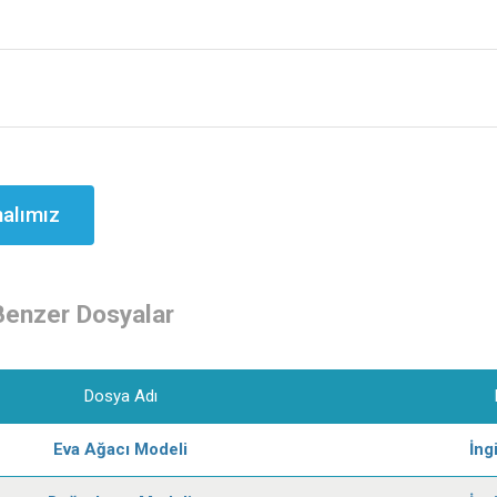
alımız
Benzer Dosyalar
Dosya Adı
Eva Ağacı Modeli
İng