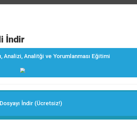
 İndir
, Analizi, Analitği ve Yorumlanması Eğitimi
Dosyayı İndir (Ücretsiz!)