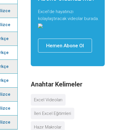
ilizce
Excel'de hayatınızı
kolaylaştıracak videolar burada.
ilizce
rkçe
Hemen Abone Ol
rkçe
rkçe
rkçe
Anahtar Kelimeler
ilizce
Excel Videoları
ilizce
İleri Excel Eğitimleri
ilizce
Hazır Makrolar