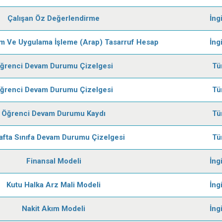
Çalışan Öz Değerlendirme
İng
m Ve Uygulama İşleme (Arap) Tasarruf Hesap
İng
ğrenci Devam Durumu Çizelgesi
Tü
ğrenci Devam Durumu Çizelgesi
Tü
Öğrenci Devam Durumu Kaydı
Tü
afta Sınıfa Devam Durumu Çizelgesi
Tü
Finansal Modeli
İng
Kutu Halka Arz Mali Modeli
İng
Nakit Akım Modeli
İng