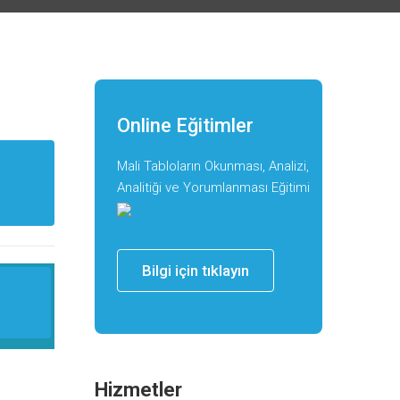
Online Eğitimler
Mali Tabloların Okunması, Analizi,
Analitiği ve Yorumlanması Eğitimi
Bilgi için tıklayın
Hizmetler