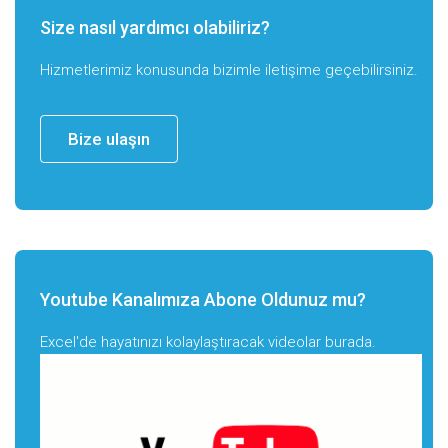
Size nasıl yardımcı olabiliriz?
Hizmetlerimiz konusunda bizimle iletişime geçebilirsiniz.
Bize ulaşın
Youtube Kanalımıza Abone Oldunuz mu?
Excel'de hayatınızı kolaylaştıracak videolar burada.