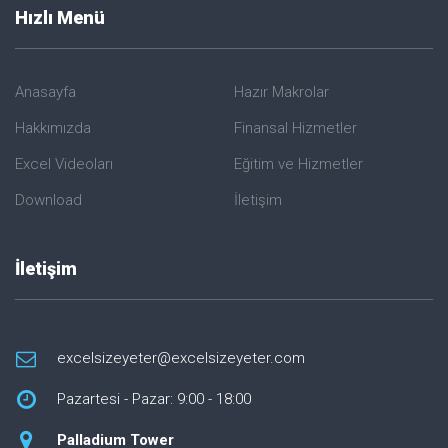
Hızlı Menü
Anasayfa
Hazır Makrolar
Hakkımızda
Finansal Hizmetler
Excel Videoları
Eğitim ve Hizmetler
Download
İletişim
İletişim
excelsizeyeter@excelsizeyeter.com
Pazartesi - Pazar: 9:00 - 18:00
Palladium Tower