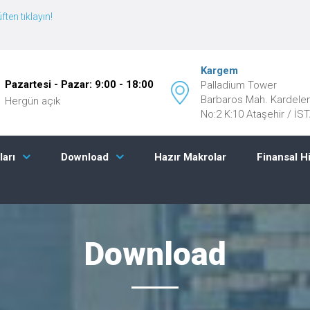
ften tıklayın!
Kargem
Pazartesi - Pazar: 9:00 - 18:00
Palladium Tower
Barbaros Mah. Kardele
Hergün açık
No:2 K:10 Ataşehir / İ
Hazır Makrolar
Finansal H
ları
Download
Download