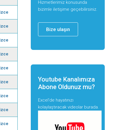
Hizmetlerimiz konusunda
bizimle iletişime geçebilirsiniz.
lizce
lizce
Bize ulaşın
lizce
lizce
lizce
Youtube Kanalımıza
lizce
Abone Oldunuz mu?
lizce
Excel'de hayatınızı
kolaylaştıracak videolar burada.
lizce
lizce