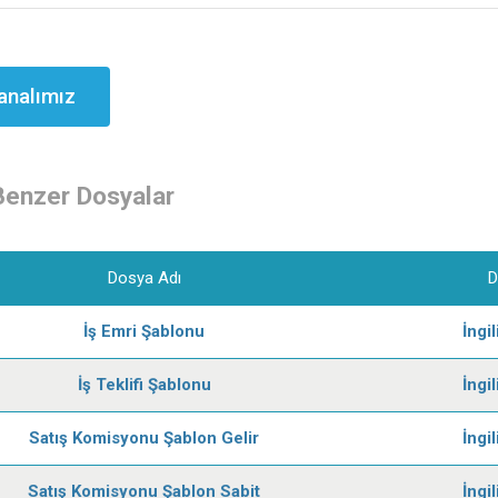
analımız
Benzer Dosyalar
Dosya Adı
D
İş Emri Şablonu
İngi
İş Teklifi Şablonu
İngi
Satış Komisyonu Şablon Gelir
İngi
Satış Komisyonu Şablon Sabit
İngi