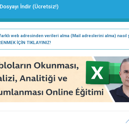
Dosyayı İndir (Ücretsiz!)
lı web adresinden verileri alma (Mail adreslerini alma) nasıl y
ENMEK İÇİN TIKLAYINIZ!