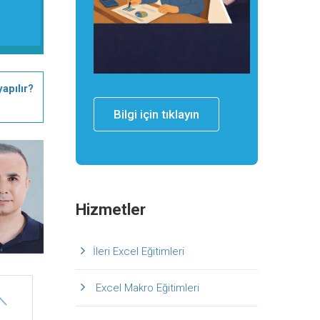
apılır?
Bilgi için tıklayın
Hizmetler
İleri Excel Eğitimleri
Excel Makro Eğitimleri