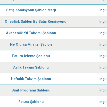
Satış Komisyonu Şablon Marjı
İngi
lir Oneclick Şablon By Satış Komisyonu
İngi
Akademik Yıl Takvimi Şablonu
İngi
Ne Olursa Analizi Şablon
İngi
Fatura İzleme Şablonu
İngi
Aylık Takvim Şablonu
İngi
Haftalık Takvim Şablonu
İngi
Sınıf Programı Şablonu
İngi
Fatura Şablonu
İngi