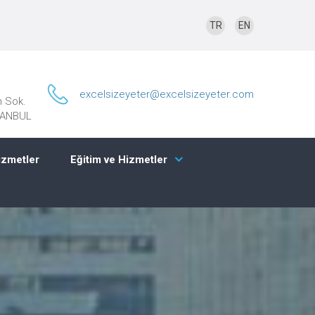
TR
EN
excelsizeyeter@excelsizeyeter.com
n Sok.
STANBUL
izmetler
Eğitim ve Hizmetler