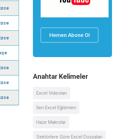
lizce
lizce
Hemen Abone Ol
lizce
kçe
lizce
Anahtar Kelimeler
lizce
Excel Videoları
lizce
İleri Excel Eğitimleri
Hazır Makrolar
Sektörlere Göre Excel Dosyaları