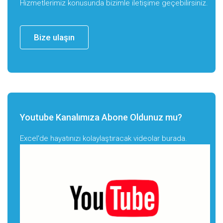
Hizmetlerimiz konusunda bizimle iletişime geçebilirsiniz.
Bize ulaşın
Youtube Kanalımıza Abone Oldunuz mu?
Excel'de hayatınızı kolaylaştıracak videolar burada.