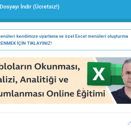
Dosyayı İndir (Ücretsiz!)
üleri kendimize uyarlama ve özel Excel menüleri oluşturma
ENMEK İÇİN TIKLAYINIZ!