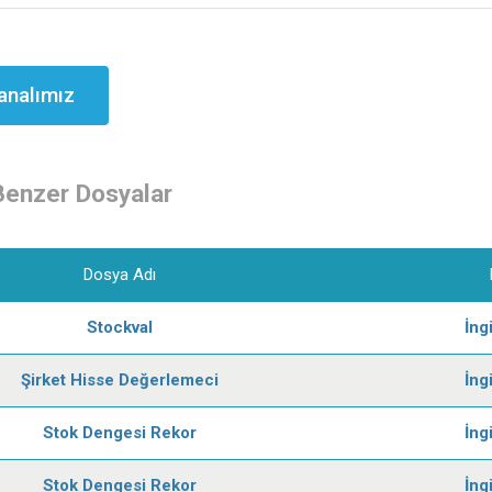
analımız
Benzer Dosyalar
Dosya Adı
Stockval
İng
Şirket Hisse Değerlemeci
İng
Stok Dengesi Rekor
İng
Stok Dengesi Rekor
İng