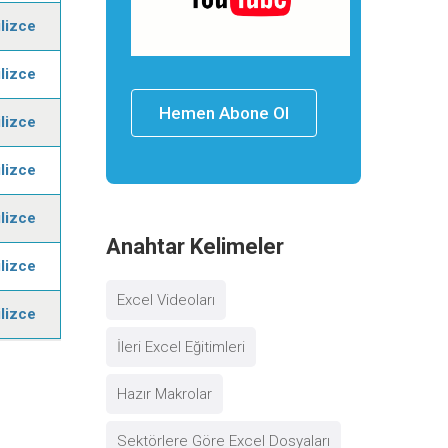
ilizce
ilizce
Hemen Abone Ol
ilizce
ilizce
ilizce
Anahtar Kelimeler
ilizce
Excel Videoları
ilizce
İleri Excel Eğitimleri
Hazır Makrolar
Sektörlere Göre Excel Dosyaları