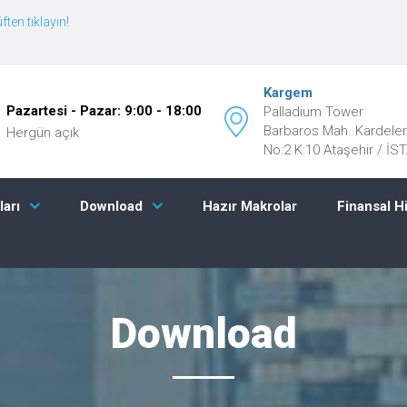
ften tıklayın!
Kargem
Pazartesi - Pazar: 9:00 - 18:00
Palladium Tower
Barbaros Mah. Kardele
Hergün açık
No:2 K:10 Ataşehir / İ
Hazır Makrolar
Finansal H
ları
Download
Download