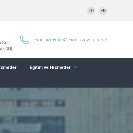
TR
EN
excelsizeyeter@excelsizeyeter.com
n Sok.
STANBUL
izmetler
Eğitim ve Hizmetler