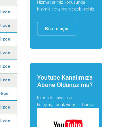
Hizmetlerimiz konusunda
bizimle iletişime geçebilirsiniz.
ilizce
ilizce
Bize ulaşın
ilizce
ilizce
ilizce
Youtube Kanalımıza
ilizce
Abone Oldunuz mu?
rkçe
Excel'de hayatınızı
kolaylaştıracak videolar burada.
ilizce
ilizce