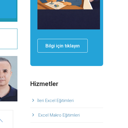
Bilgi için tıklayın
Hizmetler
İleri Excel Eğitimleri
Excel Makro Eğitimleri