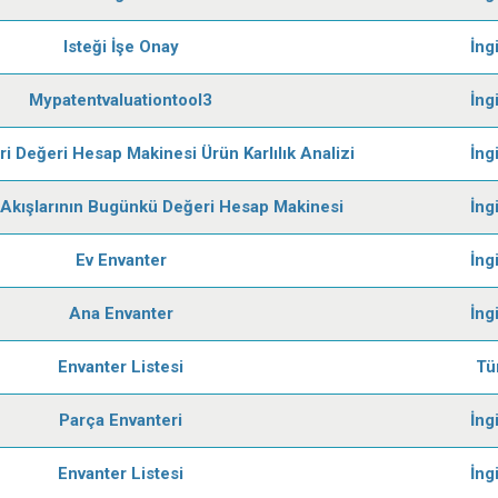
Isteği İşe Onay
İng
Mypatentvaluationtool3
İng
i Değeri Hesap Makinesi Ürün Karlılık Analizi
İng
t Akışlarının Bugünkü Değeri Hesap Makinesi
İng
Ev Envanter
İng
Ana Envanter
İng
Envanter Listesi
Tü
Parça Envanteri
İng
Envanter Listesi
İng