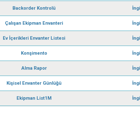
Backorder Kontrolü
İng
Çalışan Ekipman Envanteri
İng
Ev İçerikleri Envanter Listesi
İng
Konşimento
İng
Alma Rapor
İng
Kişisel Envanter Günlüğü
İng
Ekipman List1M
İng