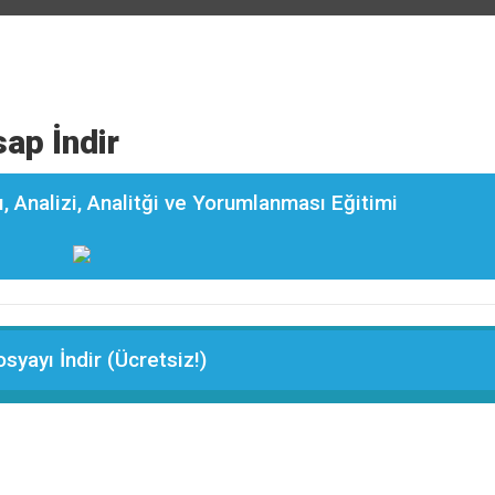
sap İndir
, Analizi, Analitği ve Yorumlanması Eğitimi
syayı İndir (Ücretsiz!)