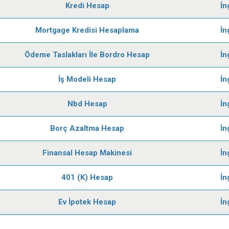
Kredi Hesap
İn
Mortgage Kredisi Hesaplama
İn
Ödeme Taslakları İle Bordro Hesap
İn
İş Modeli Hesap
İn
Nbd Hesap
İn
Borç Azaltma Hesap
İn
Finansal Hesap Makinesi
İn
401 (K) Hesap
İn
Ev İpotek Hesap
İn