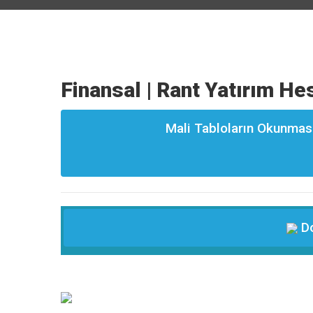
Finansal | Rant Yatırım He
Mali Tabloların Okunması
Do