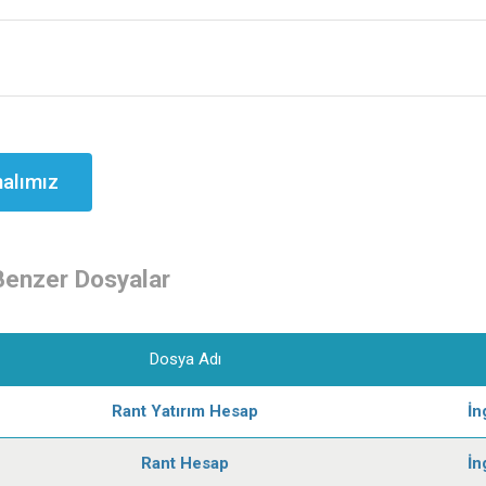
alımız
Benzer Dosyalar
Dosya Adı
Rant Yatırım Hesap
İn
Rant Hesap
İn