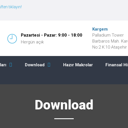
ften tıklayın!
Kargem
Palladium Tower
Pazartesi - Pazar: 9:00 - 18:00
Barbaros Mah. Kar
Hergün açık
No:2 K:10 Ataşehi
Hazır Makrolar
Finansal H
ları
Download
Download