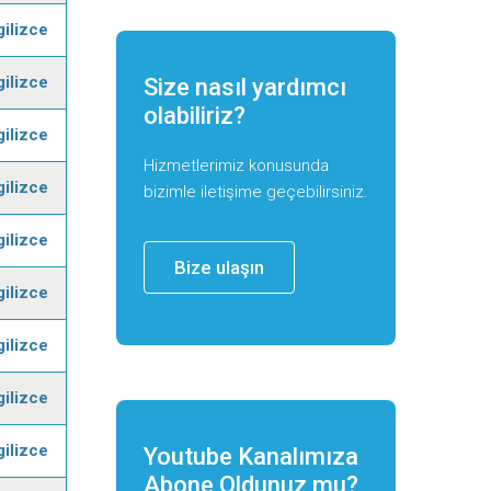
gilizce
gilizce
Size nasıl yardımcı
olabiliriz?
gilizce
Hizmetlerimiz konusunda
gilizce
bizimle iletişime geçebilirsiniz.
gilizce
Bize ulaşın
gilizce
gilizce
gilizce
gilizce
Youtube Kanalımıza
Abone Oldunuz mu?