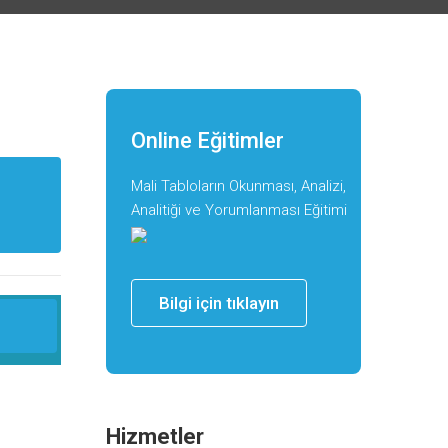
Online Eğitimler
Mali Tabloların Okunması, Analizi,
Analitiği ve Yorumlanması Eğitimi
Bilgi için tıklayın
Hizmetler