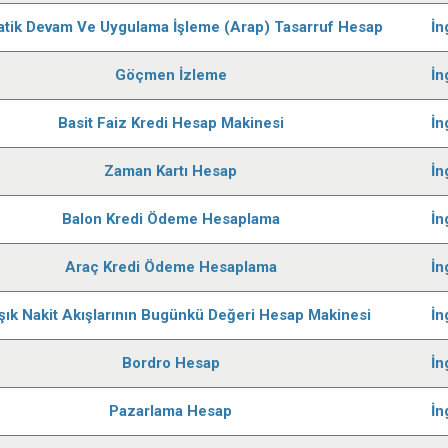
tik Devam Ve Uygulama İşleme (Arap) Tasarruf Hesap
İn
Göçmen İzleme
İn
Basit Faiz Kredi Hesap Makinesi
İn
Zaman Kartı Hesap
İn
Balon Kredi Ödeme Hesaplama
İn
Araç Kredi Ödeme Hesaplama
İn
şık Nakit Akışlarının Bugünkü Değeri Hesap Makinesi
İn
Bordro Hesap
İn
Pazarlama Hesap
İn