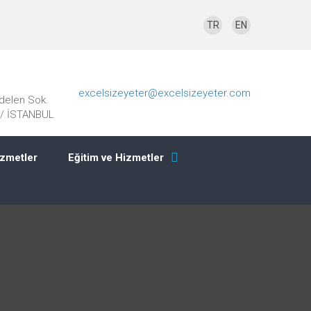
TR
EN
excelsizeyeter@excelsizeyeter.com
delen Sok.
r / İSTANBUL
izmetler
Eğitim ve Hizmetler