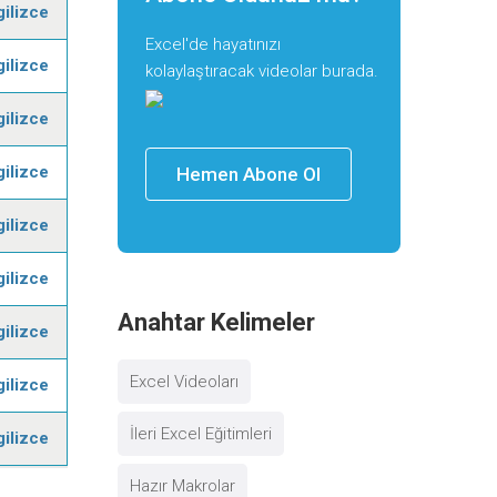
gilizce
Excel'de hayatınızı
gilizce
kolaylaştıracak videolar burada.
gilizce
gilizce
Hemen Abone Ol
gilizce
gilizce
Anahtar Kelimeler
gilizce
Excel Videoları
gilizce
İleri Excel Eğitimleri
gilizce
Hazır Makrolar