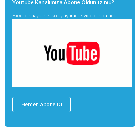
Youtube Kanalımıza Abone Oldunuz mu?
Excel'de hayatınızı kolaylaştıracak videolar burada.
Hemen Abone Ol