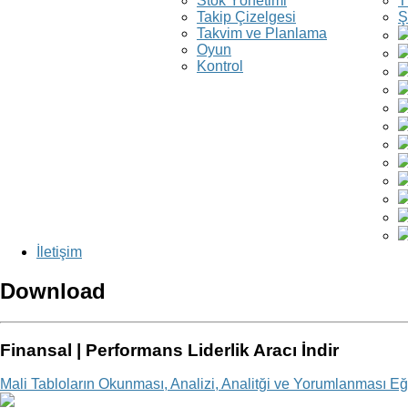
Stok Yönetimi
T
Takip Çizelgesi
Ş
Takvim ve Planlama
Oyun
Kontrol
İletişim
Download
Finansal | Performans Liderlik Aracı İndir
Mali Tabloların Okunması, Analizi, Analitği ve Yorumlanması Eğ