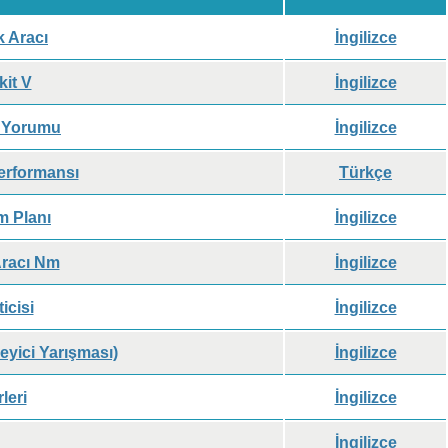
k Aracı
İngilizce
it V
İngilizce
ı Yorumu
İngilizce
erformansı
Türkçe
m Planı
İngilizce
 Aracı Nm
İngilizce
icisi
İngilizce
leyici Yarışması)
İngilizce
leri
İngilizce
İngilizce