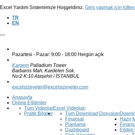
Excel Yardım Sistemimize Hoşgeldiniz.
Giriş yapmak için lüften 
TR
EN
Pazartesi - Pazar: 9:00 - 18:00
Hergün açık
Kargem
Palladium Tower
Barbaros Mah. Kardelen Sok.
No:2 K:10 Ataşehir / İSTANBUL
excelsizeyeter@excelsizeyeter.com
Anasayfa
Online Eğitimler
Tüm Videolar
Excel Videoları
Pratik Bilgiler
Tüm Download Dosyaları
Downl
Finansal
Hazır 
Planlama
Finans
Dashboard
Eğitim 