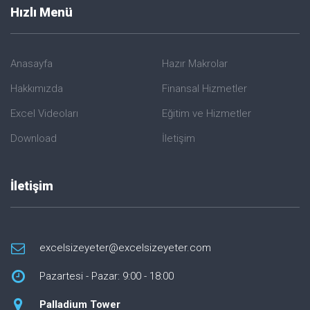
Hızlı Menü
Anasayfa
Hazır Makrolar
Hakkımızda
Finansal Hizmetler
Excel Videoları
Eğitim ve Hizmetler
Download
İletişim
İletişim
excelsizeyeter@excelsizeyeter.com
Pazartesi - Pazar: 9:00 - 18:00
Palladium Tower